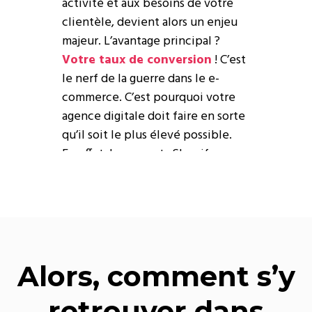
activité et aux besoins de votre
clientèle, devient alors un enjeu
majeur. L’avantage principal ?
Votre taux de conversion
! C’est
le nerf de la guerre dans le e-
commerce. C’est pourquoi votre
agence digitale doit faire en sorte
qu’il soit le plus élevé possible.
En effet, les experts Shopify ne
sont pas que de simples
exécutants : ils vous assistent dans
la
définition de votre stratégie
de vente
, depuis la définition de
vos personas jusqu’à l’organisation
de votre catalogue.
Alors, comment s’y
Malgré tout, la prudence est de
retrouver dans
mise : avec la multiplication des