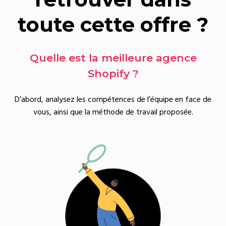
boutiques en ligne, le nombre
toute cette offre ?
d’agences digitales a également
augmenté. Les services offerts et
les tarifs ne sont pas moins divers.
Quelle est la meilleure agence
Shopify ?
D’abord, analysez les compétences de l’équipe en face de
vous, ainsi que la méthode de travail proposée.