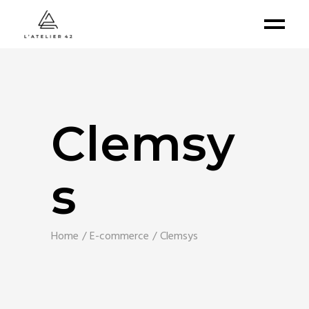
Clemsy
s
Home
E-commerce
Clemsys