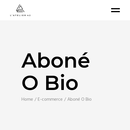
Aboné
O Bio
Home
E-commerce
Aboné O Bio